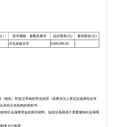
位）
技术规格、参数及要求
品目预算(元)
最高限价(元)
详见采购文件
8,000,000.00
-
标（响应）时提交有效的营业执照（或事业法人登记证或身份证等
司出具给分支机构的授权书。
税收和社会保障资金的相关材料。如依法免税或不需要缴纳社会保障
和财务会计制度。