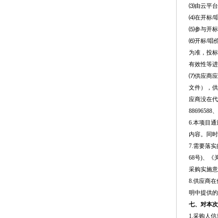
⑶由云平台
⑷在开标/
⑸参与开标
⑹开标/唱
为准，投标
有效性等
⑺供应商应
文件），供
应商没在代
8869658
6.本项目
内容。同时
7.需要落
68号)、
采购实施意
8.供应商
明中提供的
七、对本次
1.采购人信