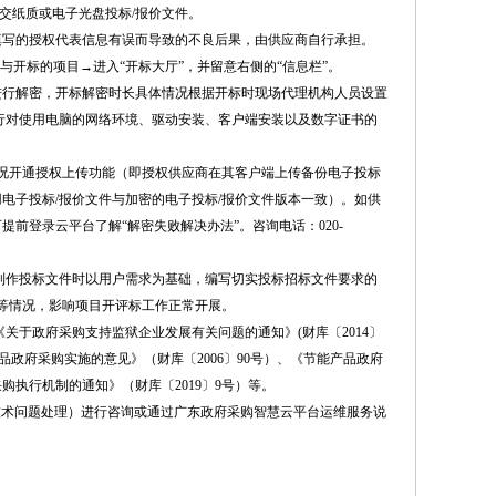
交纸质或电子光盘投标/报价文件。
填写的授权代表信息有误而导致的不良后果，由供应商自行承担。
与开标的项目→进入“开标大厅”，并留意右侧的“信息栏”。
进行解密，开标解密时长具体情况根据开标时现场代理机构人员设置
自行对使用电脑的网络环境、驱动安装、客户端安装以及数字证书的
况开通授权上传功能（即授权供应商在其客户端上传备份电子投标
电子投标/报价文件与加密的电子投标/报价文件版本一致）。如供
前登录云平台了解“解密失败解决办法”。咨询电话：020-
制作投标文件时以用户需求为基础，编写切实投标招标文件要求的
等情况，影响项目开评标工作正常开展。
《关于政府采购支持监狱企业发展有关问题的通知》(财库〔2014〕
产品政府采购实施的意见》（财库〔2006〕90号）、《节能产品政府
购执行机制的通知》（财库〔2019〕9号）等。
9（只提供技术问题处理）进行咨询或通过广东政府采购智慧云平台运维服务说