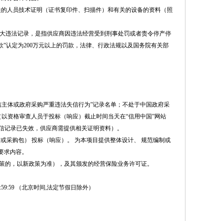
关的人员技术证明（证书复印件、扫描件）和有关的设备的资料（照
重大违法记录，是指供应商因违法经营受到刑事处罚或者责令停产停
款”认定为200万元以上的罚款，法律、行政法规以及国务院有关部
大税收违法失信主体或政府采购严重违法失信行为”记录名单；不处于中国政府采
期间。（以资格审查人员于投标（响应）截止时间当天在“信用中国”网站
结果为准，如相关失信记录已失效，供应商需提供相关证明资料）。
或采购包） 投标（响应）。 为本项目提供整体设计、 规范编制或
要求内容。
政策的，以新政策为准），及其颁发的经营保险业务许可证。
:59:59
（北京时间,法定节假日除外）