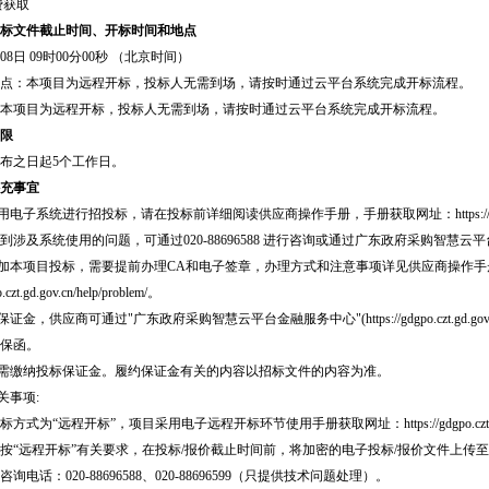
费获取
标文件截止时间、开标时间和地点
月08日 09时00分00秒
（北京时间）
点：
本项目为远程开标，投标人无需到场，请按时通过云平台系统完成开标流程。
本项目为远程开标，投标人无需到场，请按时通过云平台系统完成开标流程。
限
布之日起
5
个工作日。
充事宜
电子系统进行招投标，请在投标前详细阅读供应商操作手册，手册获取网址：https://gdgpo.czt.gd.g
到涉及系统使用的问题，可通过020-88696588 进行咨询或通过广东政府采购智
参加本项目投标，需要提前办理CA和电子签章，办理方式和注意事项详见供应商操作手
o.czt.gd.gov.cn/help/problem/。
证金，供应商可通过"广东政府采购智慧云平台金融服务中心"(https://gdgpo.czt.gd.gov.cn
保函。
不需缴纳投标保证金。履约保证金有关的内容以招标文件的内容为准。
关事项:
为“远程开标”，项目采用电子远程开标环节使用手册获取网址：https://gdgpo.czt.gd.gov.cn/hel
按“远程开标”有关要求，在投标/报价截止时间前，将加密的电子投标/报价文件上传
询电话：020-88696588、020-88696599（只提供技术问题处理）。