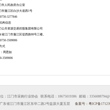
门市人民政府办公室
门市蓬江区白沙大道西1号
0750-3277846
理机构信息
门公共资源交易控股集团有限公司
东省江门市蓬江区堤西路88号三楼。
0750-3509006
系方式
：
周恩如
0-3509006
单位：江门市采购行业协会
联系电话：18675019386
邮箱：3356088794@q
广东省江门市蓬江区东华二路2号益源大厦五层
备案号：粤ICP备171239