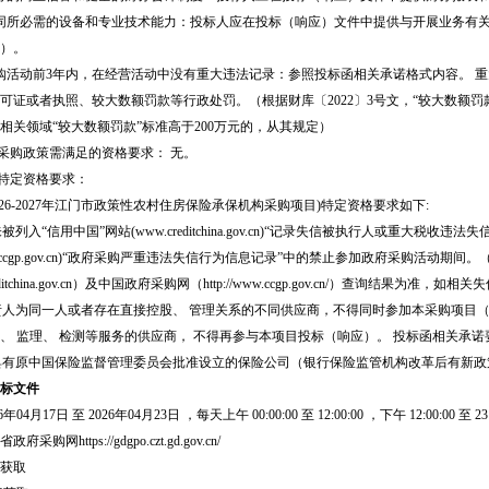
同所必需的设备和专业技术能力：投标人应在投标（响应）文件中提供与开展业务有
）。
购活动前3年内，在经营活动中没有重大违法记录：参照投标函相关承诺格式内容。 
可证或者执照、较大数额罚款等行政处罚。（根据财库〔2022〕3号文，“较大数额罚
相关领域“较大数额罚款”标准高于200万元的，从其规定）
府采购政策需满足的资格要求：
无。
的特定资格要求：
2026-2027年江门市政策性农村住房保险承保机构采购项目)特定资格要求如下:
未被列入“信用中国”网站(www.creditchina.gov.cn)“记录失信被执行人或重
w.ccgp.gov.cn)“政府采购严重违法失信行为信息记录”中的禁止参加政府采购活动
editchina.gov.cn）及中国政府采购网（http://www.ccgp.gov.cn/）查询
负责人为同一人或者存在直接控股、 管理关系的不同供应商，不得同时参加本采购项目（
、 监理、 检测等服务的供应商， 不得再参与本项目投标（响应）。 投标函相关承诺
人具有原中国保险监督管理委员会批准设立的保险公司（银行保险监管机构改革后有新
标文件
26年04月17日
至
2026年04月23日
，每天上午
00:00:00
至
12:00:00
，下午
12:00:00
至
23
政府采购网https://gdgpo.czt.gd.gov.cn/
获取