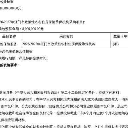
公开招标
00,000.00元
026-2027年江门市政策性农村住房保险承保机构采购项目):
购包预算金额：
8,000,000.00元
品目名称
采购标的
数量（单
他保险服务
2026-2027年江门市政策性农村住房保险承保机构
1(项)
采购包
接受
联合体投标
同履行期限：
详见标的提供时间。
的资格要求：
应商应具备《中华人民共和国政府采购法》第二十二条规定的条件，提供下列材料：
立承担民事责任的能力：在中华人民共和国境内注册的法人或其他组织或自然人， 投
 副本复印件。分支机构投标的，须提供总公司和分公司营业执照副本复印件，总公
缴纳税收和社会保障资金的良好记录：提供投标截止日前6个月内任意1个月依法缴纳
提供相应证明材料。
好的商业信誉和健全的财务会计制度：投标人应在投标（响应）文件中提供财务报表