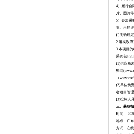
4）履行合
片、图片等
5）参加采
业、吊销许
门明确规定
2.落实政
3.本项目
采购包1(
(1)供应商
购网(ww
（www.cr
(2)单位
者项目管理
(3)投标
三、获取招
时间：
20
地点：
广东省
方式：
在线