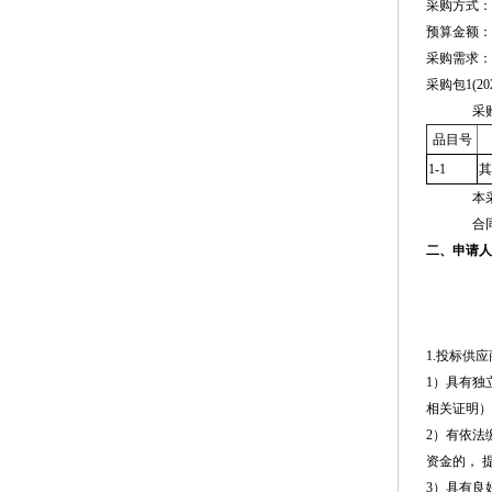
采购方式：
预算金额：8,0
采购需求：
采购包1(2
采
品目号
1-1
其
本
合
二、申请人
1.投标供
1）具有独
相关证明）
2）有依法
资金的， 
3）具有良