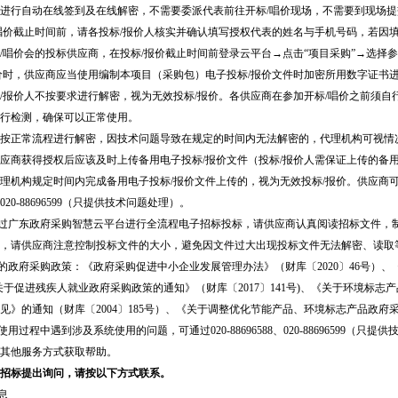
进行自动在线签到及在线解密，不需要委派代表前往开标/唱价现场，不需要到现场提
唱价截止时间前，请各投标/报价人核实并确认填写授权代表的姓名与手机号码，若因
/唱价会的投标供应商，在投标/报价截止时间前登录云平台→点击“项目采购”→选择参
价时，供应商应当使用编制本项目（采购包）电子投标/报价文件时加密所用数字证书
/报价人不按要求进行解密，视为无效投标/报价。各供应商在参加开标/唱价之前须
进行检测，确保可以正常使用。
按正常流程进行解密，因技术问题导致在规定的时间内无法解密的，代理机构可视情
应商获得授权后应该及时上传备用电子投标/报价文件（投标/报价人需保证上传的备用
理机构规定时间内完成备用电子投标/报价文件上传的，视为无效投标/报价。供应商可提
8、020-88696599（只提供技术问题处理）。
通过广东政府采购智慧云平台进行全流程电子招标投标，请供应商认真阅读招标文件，
，请供应商注意控制投标文件的大小，避免因文件过大出现投标文件无法解密、读取
实的政府采购政策：《政府采购促进中小企业发展管理办法》（财库〔2020〕46号）、
《关于促进残疾人就业政府采购政策的通知》（财库〔2017〕141号)、《关于环境标志
见》的通知（财库〔2004〕185号）、《关于调整优化节能产品、环境标志产品政府采
在使用过程中遇到涉及系统使用的问题，可通过020-88696588、020-8869659
其他服务方式获取帮助。
招标提出询问，请按以下方式联系。
息