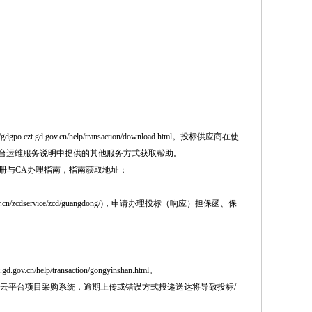
ov.cn/help/transaction/download.html。投标供应商在使
慧云平台运维服务说明中提供的其他服务方式获取帮助。
册与CA办理指南，指南获取地址：
/zcdservice/zcd/guangdong/)，申请办理投标（响应）担保函、保
p/transaction/gongyinshan.html。
至云平台项目采购系统，逾期上传或错误方式投递送达将导致投标/