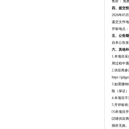
售价：
免
四、提交投
2026年05
递交文件地
开标地点：
五、公告期
自本公告发
六、其他补
1.本项目采用
用过程中遇
2.供应商
https://gdgp
3.如需缴纳保
险（保证）
4.本项目
5.开评标有
⑴本项目开标方式
⑵请供应商
报价无效。咨